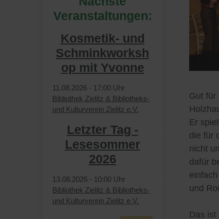
Nächste
Veranstaltungen:
Kosmetik- und
Schminkworksh
op mit Yvonne
11.​08.​2026 -
17:00
Uhr
Gut für
Bibliothek Zielitz & Bibliotheks-
Holzhau
und Kulturverein Zielitz e.V.
Er spie
Letzter Tag -
die für
Lesesommer
nicht u
2026
dafür b
einfach
13.​08.​2026 -
10:00
Uhr
und Roc
Bibliothek Zielitz & Bibliotheks-
und Kulturverein Zielitz e.V.
Das ist