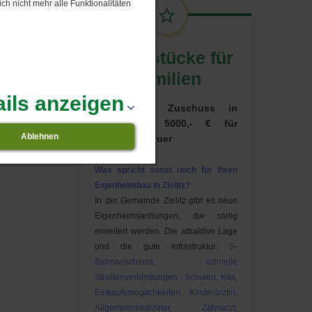
ch nicht mehr alle Funktionalitäten
n im Kalibad Zielitz ist wieder in Betrieb
Grundstücke für
Familien
at
ails anzeigen
Kommunaler Zuschuss in
Höhe von 5000,- € für
Ablehnen
Eigenheimbauer
Was spricht sonst noch für Ihren
Eigenheimbau in Zielitz?
In der Gemeinde Zielitz gibt es neue
Eigenheimsiedlungen, die stetig
erweitert werden. Die attraktive Lage
und die gute Infrastruktur:
S-
Bahnanschluss, schnelle
Straßenverbindungen , Schulen, Kita,
Einkaufsmöglichkeiten, Kinderärztin,
Allgemeinmediziner, Zahnarzt,