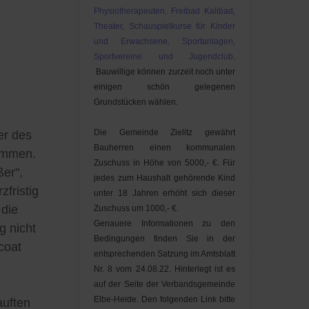
Physiotherapeuten, Freibad Kalibad,
Theater, Schauspielkurse für Kinder
und Erwachsene, Sportanlagen,
Sportvereine und Jugendclub
.
Bauwillige können zurzeit noch unter
einigen schön gelegenen
Grundstücken wählen.
Die Gemeinde Zielitz gewährt
er des
Bauherren einen kommunalen
kommen.
Zuschuss in Höhe von 5000,- €. Für
ßer",
jedes zum Haushalt gehörende Kind
zfristig
unter 18 Jahren erhöht sich dieser
 die
Zuschuss um 1000,- €.
Genauere Informationen zu den
g nicht
Bedingungen finden Sie in der
coat
entsprechenden Satzung im Amtsblatt
Nr. 8 vom 24.08.22. Hinterlegt ist es
auf der Seite der Verbandsgemeinde
Elbe-Heide. Den folgenden Link bitte
auften