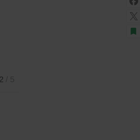
bookmark
2
/
5