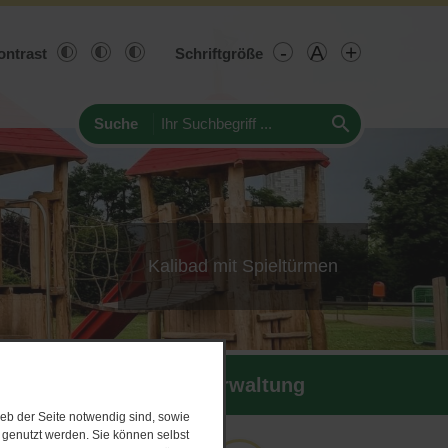
-
A
+
ontrast
Schriftgröße
Suche
Kalibad mit Spieltürmen
Politik & Verwaltung
eb der Seite notwendig sind, sowie
e genutzt werden. Sie können selbst