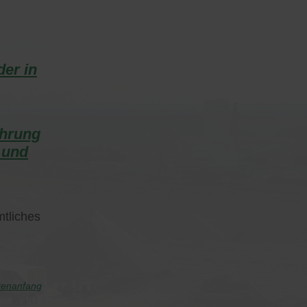
der in
Ehrung
 und
mtliches
tenanfang