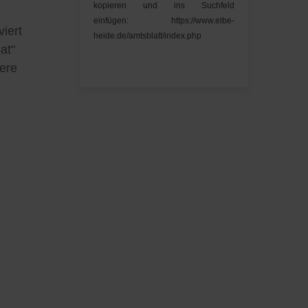
kopieren und ins Suchfeld
einfügen: https://www.elbe-
iert
heide.de/amtsblatt/index.php
at"
ere