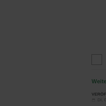
Weite
VERÖF
DI,