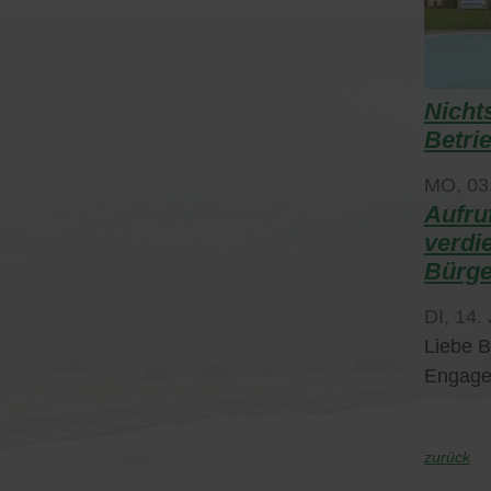
Nicht
Betri
MO,
03
Aufru
verdi
Bürge
DI,
14. 
Liebe B
Engagem
zurück