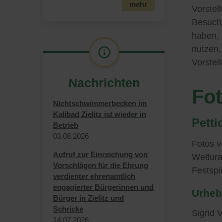
mehr
Vorste
Besuche
haben, 
nutzen,
Vorstel
Nachrichten
Fot
Nichtschwimmerbecken im
Kalibad Zielitz ist wieder in
Petti
Betrieb
03.​08.​2026
Fotos v
Aufruf zur Einreichung von
Weltura
Vorschlägen für die Ehrung
Festsp
verdienter ehrenamtlich
engagierter Bürgerinnen und
Urheb
Bürger in Zielitz und
Schricke
Sigrid 
14.​07.​2026